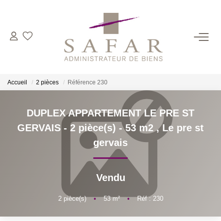
NOS CABINETS
Présentation
Accueil
2 pièces
Référence 230
Safar
Cadot Beauplet – Safar
DUPLEX APPARTEMENT LE PRE ST
LRPI
GERVAIS - 2 pièce(s) - 53 m2
,
Le pre st
Gescofim – Finorgest Paris
gervais
Gescofim - Finorgest Aulnay
Nous Rejoindre
Vendu
2
pièce(s)
•
53
m²
•
Réf : 230
NOS MÉTIERS