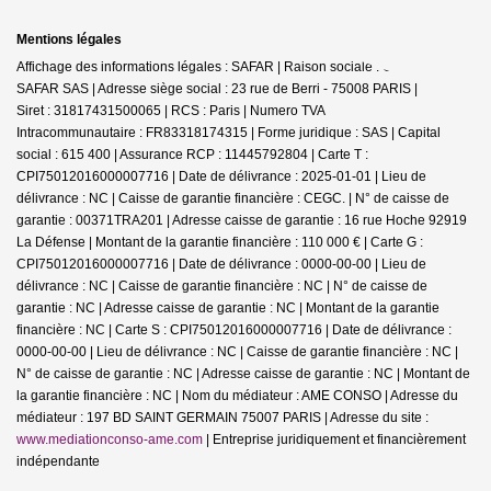
Mentions légales
Affichage des informations légales : SAFAR | Raison sociale : GERARD
SAFAR SAS | Adresse siège social : 23 rue de Berri - 75008 PARIS |
Siret : 31817431500065 | RCS : Paris | Numero TVA
Intracommunautaire : FR83318174315 | Forme juridique : SAS | Capital
social : 615 400 | Assurance RCP : 11445792804 |
Carte T :
CPI75012016000007716 | Date de délivrance : 2025-01-01 | Lieu de
délivrance : NC | Caisse de garantie financière : CEGC. | N° de caisse de
garantie : 00371TRA201 | Adresse caisse de garantie : 16 rue Hoche 92919
La Défense | Montant de la garantie financière : 110 000 € | Carte G :
CPI75012016000007716 | Date de délivrance : 0000-00-00 | Lieu de
délivrance : NC | Caisse de garantie financière : NC | N° de caisse de
garantie : NC | Adresse caisse de garantie : NC | Montant de la garantie
financière : NC | Carte S : CPI75012016000007716 | Date de délivrance :
0000-00-00 | Lieu de délivrance : NC | Caisse de garantie financière : NC |
N° de caisse de garantie : NC | Adresse caisse de garantie : NC | Montant de
la garantie financière : NC | Nom du médiateur : AME CONSO | Adresse du
médiateur : 197 BD SAINT GERMAIN 75007 PARIS | Adresse du site :
www.mediationconso-ame.com
|
Entreprise juridiquement et financièrement
indépendante