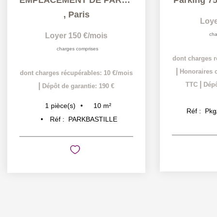
,
Paris
Loye
Loyer 150 €/mois
cha
charges comprises
dont charges r
|
Honoraires c
dont charges récupérables: 10 €/mois
|
TTC
Dépô
|
Dépôt de garantie: 190 €
10
m²
1
pièce(s)
Réf :
Pkg
Réf :
PARKBASTILLE