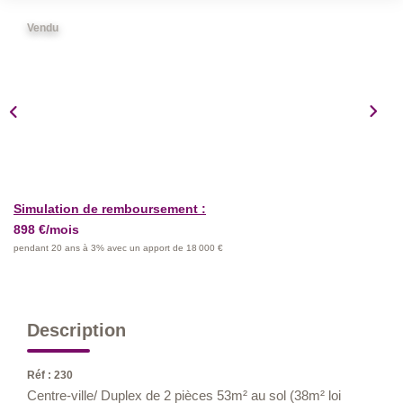
Nos Métiers
Vendu
Nos Lettres Trimestrielles
À VENDRE
À LOUER
Simulation de remboursement :
EVALUATION
898 €/mois
pendant 20 ans à 3% avec un apport de 18 000 €
ESPACE CLIENT
Description
Réf : 230
Centre-ville/ Duplex de 2 pièces 53m² au sol (38m² loi