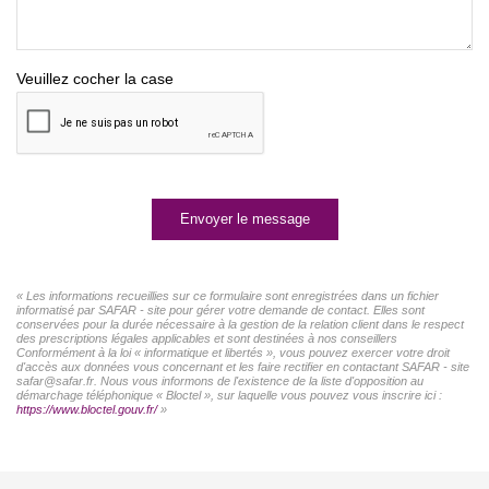
Veuillez cocher la case
Envoyer le message
« Les informations recueillies sur ce formulaire sont enregistrées dans un fichier
informatisé par SAFAR - site pour gérer votre demande de contact. Elles sont
conservées pour la durée nécessaire à la gestion de la relation client dans le respect
des prescriptions légales applicables et sont destinées à nos conseillers
Conformément à la loi « informatique et libertés », vous pouvez exercer votre droit
d'accès aux données vous concernant et les faire rectifier en contactant SAFAR - site
safar@safar.fr. Nous vous informons de l'existence de la liste d'opposition au
démarchage téléphonique « Bloctel », sur laquelle vous pouvez vous inscrire ici :
https://www.bloctel.gouv.fr/
»