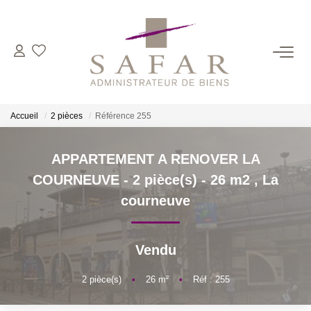
NOS CABINETS
Présentation
Accueil
2 pièces
Référence 255
Safar
Cadot Beauplet – Safar
APPARTEMENT A RENOVER LA
LRPI
COURNEUVE - 2 pièce(s) - 26 m2
,
La
Gescofim – Finorgest Paris
courneuve
Gescofim - Finorgest Aulnay
Nous Rejoindre
Vendu
2
pièce(s)
•
26
m²
•
Réf : 255
NOS MÉTIERS