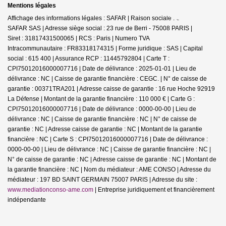
Mentions légales
Affichage des informations légales : SAFAR | Raison sociale : GERARD
SAFAR SAS | Adresse siège social : 23 rue de Berri - 75008 PARIS |
Siret : 31817431500065 | RCS : Paris | Numero TVA
Intracommunautaire : FR83318174315 | Forme juridique : SAS | Capital
social : 615 400 | Assurance RCP : 11445792804 |
Carte T :
CPI75012016000007716 | Date de délivrance : 2025-01-01 | Lieu de
délivrance : NC | Caisse de garantie financière : CEGC. | N° de caisse de
garantie : 00371TRA201 | Adresse caisse de garantie : 16 rue Hoche 92919
La Défense | Montant de la garantie financière : 110 000 € | Carte G :
CPI75012016000007716 | Date de délivrance : 0000-00-00 | Lieu de
délivrance : NC | Caisse de garantie financière : NC | N° de caisse de
garantie : NC | Adresse caisse de garantie : NC | Montant de la garantie
financière : NC | Carte S : CPI75012016000007716 | Date de délivrance :
0000-00-00 | Lieu de délivrance : NC | Caisse de garantie financière : NC |
N° de caisse de garantie : NC | Adresse caisse de garantie : NC | Montant de
la garantie financière : NC | Nom du médiateur : AME CONSO | Adresse du
médiateur : 197 BD SAINT GERMAIN 75007 PARIS | Adresse du site :
www.mediationconso-ame.com
|
Entreprise juridiquement et financièrement
indépendante