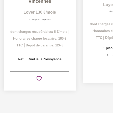
Vincennes
Loye
Loyer 130 €/mois
cha
charges comprises
dont charges r
Honoraires ch
|
dont charges récupérables: 6 €/mois
|
TTC
Dépôt
Honoraires charge locataire: 180 €
|
TTC
Dépôt de garantie: 124 €
1
pièc
Réf :
RueDeLaPrevoyance