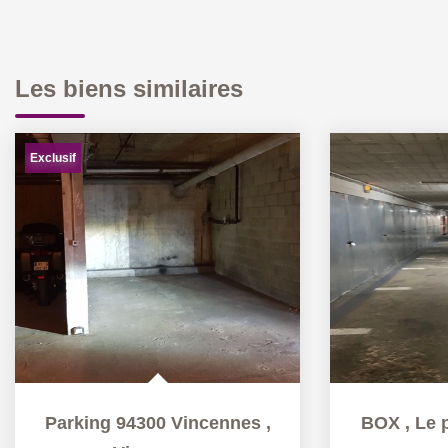
Les biens similaires
Exclusif
Parking 94300 Vincennes
,
BOX
,
Le 