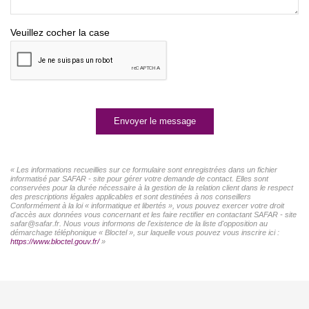
Veuillez cocher la case
Envoyer le message
« Les informations recueillies sur ce formulaire sont enregistrées dans un fichier
informatisé par SAFAR - site pour gérer votre demande de contact. Elles sont
conservées pour la durée nécessaire à la gestion de la relation client dans le respect
des prescriptions légales applicables et sont destinées à nos conseillers
Conformément à la loi « informatique et libertés », vous pouvez exercer votre droit
d'accès aux données vous concernant et les faire rectifier en contactant SAFAR - site
safar@safar.fr. Nous vous informons de l'existence de la liste d'opposition au
démarchage téléphonique « Bloctel », sur laquelle vous pouvez vous inscrire ici :
https://www.bloctel.gouv.fr/
»