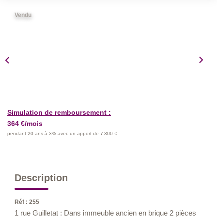
Nos Métiers
Vendu
Nos Lettres Trimestrielles
À VENDRE
À LOUER
Simulation de remboursement :
EVALUATION
364 €/mois
pendant 20 ans à 3% avec un apport de 7 300 €
ESPACE CLIENT
Description
Réf : 255
1 rue Guilletat : Dans immeuble ancien en brique 2 pièces