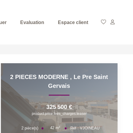
uer
Evaluation
Espace client
2 PIECES MODERNE
,
Le Pre Saint
Gervais
325 500 €
product.price.fees_charges.teaser
42
m²
2
pièce(s)
Réf :
VJOINEAU