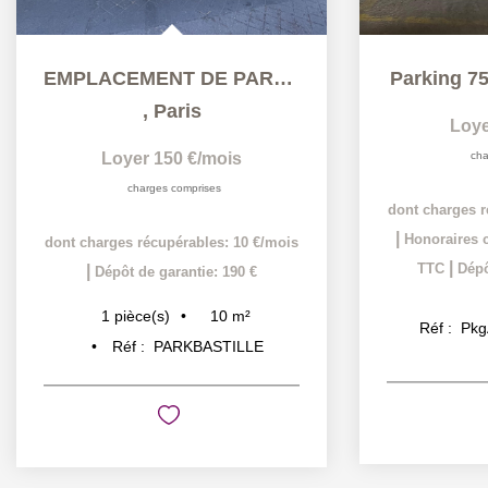
EMPLACEMENT DE PARKING
Parking 75
,
Paris
Loye
Loyer 150 €/mois
cha
charges comprises
dont charges r
|
Honoraires c
dont charges récupérables: 10 €/mois
|
TTC
Dépô
|
Dépôt de garantie: 190 €
10
m²
1
pièce(s)
Réf :
Pkg
Réf :
PARKBASTILLE