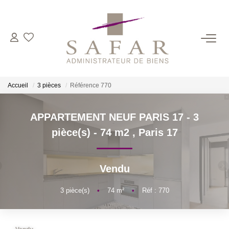
NOS CABINETS
Présentation
Accueil
3 pièces
Référence 770
Safar
Cadot Beauplet – Safar
APPARTEMENT NEUF PARIS 17 - 3
LRPI
pièce(s) - 74 m2
,
Paris 17
Gescofim – Finorgest Paris
Gescofim - Finorgest Aulnay
Vendu
Nous Rejoindre
3
pièce(s)
•
74
m²
•
Réf : 770
NOS MÉTIERS