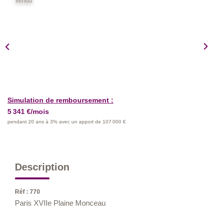
Vendu
Nos Métiers
Nos Lettres Trimestrielles
À VENDRE
À LOUER
Simulation de remboursement :
5 341 €/mois
EVALUATION
pendant 20 ans à 3% avec un apport de 107 000 €
ESPACE CLIENT
Description
Réf : 770
Paris XVIIe Plaine Monceau