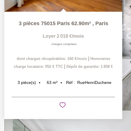
3 pièces 75015 Paris 62.90m²
,
Paris
Loyer 2 018 €/mois
charges comprises
|
dont charges récupérables: 160 €/mois
Honoraires
|
charge locataire: 952 € TTC
Dépôt de garantie: 1 858 €
63
m²
Réf :
RueHenriDuchene
3
pièce(s)