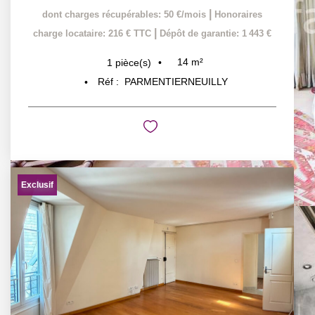
|
dont charges récupérables: 50 €/mois
Honoraires
|
charge locataire: 216 € TTC
Dépôt de garantie: 1 443 €
14
m²
1
pièce(s)
Réf :
PARMENTIERNEUILLY
Exclusif