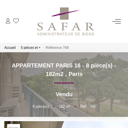
NOS CABINETS
Présentation
Accueil
5 pièces et +
Référence 768
Safar
Cadot Beauplet – Safar
APPARTEMENT PARIS 16 - 8 pièce(s) -
LRPI
182m2
,
Paris
Gescofim – Finorgest Paris
Gescofim - Finorgest Aulnay
Vendu
Nous Rejoindre
8
pièce(s)
•
182
m²
•
Réf : 768
NOS MÉTIERS