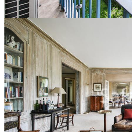
Le cabinet SAFAR syndic de l'immeuble, vous propose un
magnifique appartement de sept pièces avec un plan parfait
au 3ème étage d'un bel immeuble en pierre de taille de
grand standing des années 1950. Il se compose: d'une
entrée, d'une triple réception climatisée avec cheminée
bordée d'un balcon filant , offrant une belle vue dégagée
exposée plein sud sans vis à vis, un bureau pouvant faire
office d'une quatrième chambre, de trois chambres avec
chacune son point d'eau, dont une chambre magnifique en
rotonde climatisée, avec de nombreux rangements, et sa
salle de bains en marbre gris. d'une cuisine, une cave, une
chambre de service avec point d'eau au 1er étage, une
place de parking complètent ce bien à quelques pas de
l'avenue Victor Hugo
Nos honoraires
Nous contacter
Diagnostics énergétiques