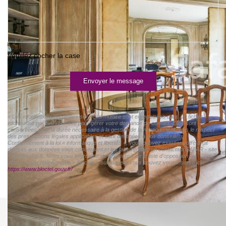
Veuillez cocher la case
Envoyer le message
« Les informations recueillies sur ce formulaire sont enregistrées dans un fichier
informatisé par SAFAR - site pour gérer votre demande de contact. Elles sont
conservées pour la durée nécessaire à la gestion de la relation client dans le respect
des prescriptions légales applicables et sont destinées à nos conseillers
Conformément à la loi « informatique et libertés », vous pouvez exercer votre droit
d'accès aux données vous concernant et les faire rectifier en contactant SAFAR - site
safar@safar.fr. Nous vous informons de l'existence de la liste d'opposition au
démarchage téléphonique « Bloctel », sur laquelle vous pouvez vous inscrire ici :
https://www.bloctel.gouv.fr/
»