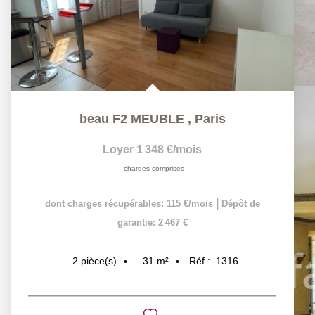
beau F2 MEUBLE
,
Paris
Loyer 1 348 €/mois
charges comprises
|
dont charges récupérables: 115 €/mois
Dépôt de
garantie: 2 467 €
31
m²
Réf :
1316
2
pièce(s)