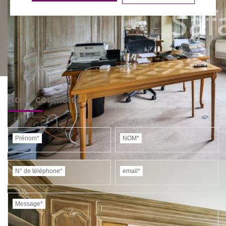
Nous contacter
Prénom*
NOM*
N° de téléphone*
email*
Message*