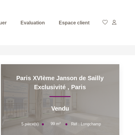
uer
Evaluation
Espace client
Paris XVIème Janson de Sailly
Exclusivité
,
Paris
Vendu
99
m²
5
pièce(s)
Réf :
Longchamp