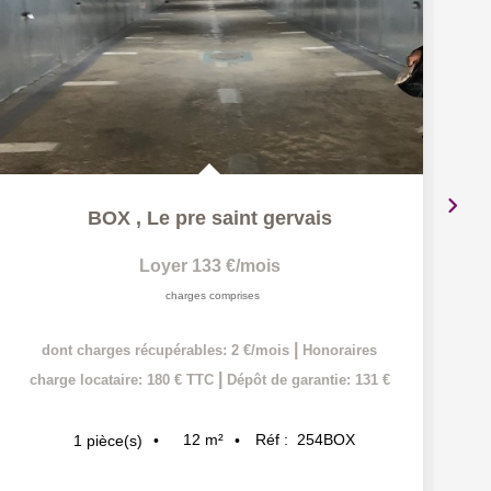
BOX
,
Le pre saint gervais
Loyer 133 €/mois
charges comprises
|
dont charges récupérables: 2 €/mois
Honoraires
|
charge locataire: 180 € TTC
Dépôt de garantie: 131 €
12
m²
Réf :
254BOX
1
pièce(s)