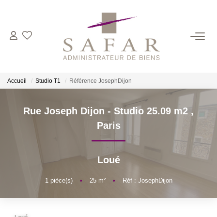
NOS CABINETS
Présentation
Accueil
Studio T1
Référence JosephDijon
Safar
Cadot Beauplet – Safar
Rue Joseph Dijon - Studio 25.09 m2
,
LRPI
Paris
Gescofim – Finorgest Paris
Gescofim - Finorgest Aulnay
Loué
Nous Rejoindre
1
pièce(s)
•
25
m²
•
Réf : JosephDijon
NOS MÉTIERS