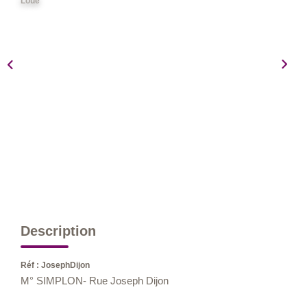
Loué
Nos Métiers
Nos Lettres Trimestrielles
À VENDRE
À LOUER
EVALUATION
ESPACE CLIENT
Description
Réf : JosephDijon
M° SIMPLON- Rue Joseph Dijon