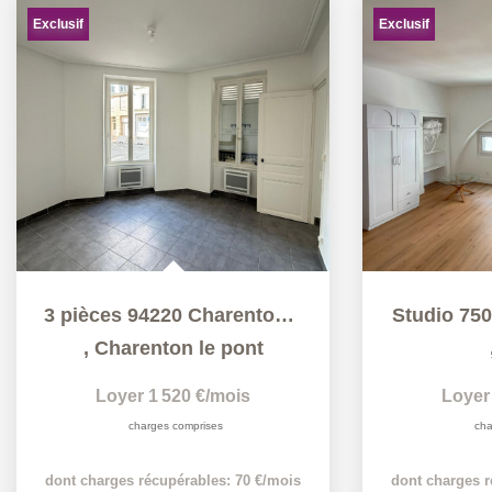
Exclusif
Exclusif
3 pièces 94220 Charenton le Pont 53.43m²
Studio 750
,
Charenton le pont
Loyer 1 520 €/mois
Loyer
charges comprises
cha
dont charges récupérables: 70 €/mois
dont charges r