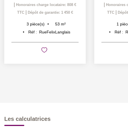
|
|
Honoraires charge locataire: 808 €
Honoraires c
|
|
TTC
Dépôt de garantie: 1 450 €
TTC
Dépôt
53
m²
3
pièce(s)
1
pièc
Réf :
RueFelixLanglais
Réf :
R
Les calculatrices