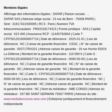
Mentions légales
Affichage des informations légales : SAFAR | Raison sociale : GERARD
SAFAR SAS | Adresse siège social : 23 rue de Berri - 75008 PARIS |
Siret : 31817431500065 | RCS : Paris | Numero TVA
Intracommunautaire : FR83318174315 | Forme juridique : SAS | Capital
social : 615 400 | Assurance RCP : 11445792804 |
Carte T :
CPI75012016000007716 | Date de délivrance : 2025-01-01 | Lieu de
délivrance : NC | Caisse de garantie financière : CEGC. | N° de caisse de
garantie : 00371TRA201 | Adresse caisse de garantie : 16 rue Hoche 92919
La Défense | Montant de la garantie financière : 110 000 € | Carte G :
CPI75012016000007716 | Date de délivrance : 0000-00-00 | Lieu de
délivrance : NC | Caisse de garantie financière : NC | N° de caisse de
garantie : NC | Adresse caisse de garantie : NC | Montant de la garantie
financière : NC | Carte S : CPI75012016000007716 | Date de délivrance :
0000-00-00 | Lieu de délivrance : NC | Caisse de garantie financière : NC |
N° de caisse de garantie : NC | Adresse caisse de garantie : NC | Montant de
la garantie financière : NC | Nom du médiateur : AME CONSO | Adresse du
médiateur : 197 BD SAINT GERMAIN 75007 PARIS | Adresse du site :
www.mediationconso-ame.com
|
Entreprise juridiquement et financièrement
indépendante