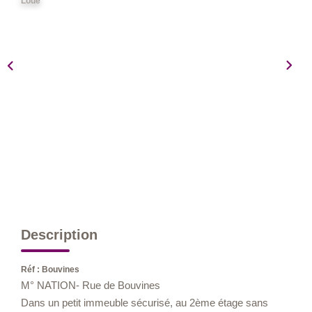
Loué
Nos Métiers
Nos Lettres Trimestrielles
À VENDRE
À LOUER
EVALUATION
ESPACE CLIENT
Description
Réf : Bouvines
M° NATION- Rue de Bouvines
Dans un petit immeuble sécurisé, au 2ème étage sans