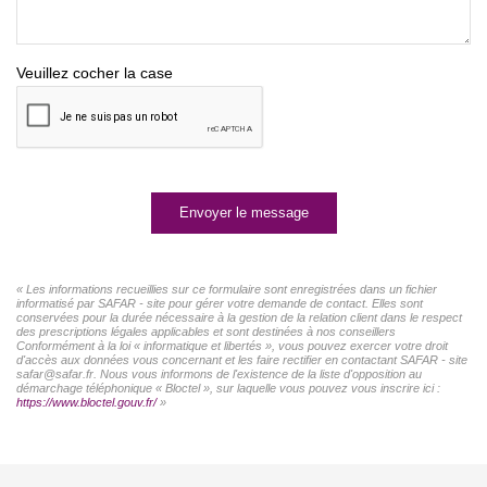
Veuillez cocher la case
Envoyer le message
« Les informations recueillies sur ce formulaire sont enregistrées dans un fichier
informatisé par SAFAR - site pour gérer votre demande de contact. Elles sont
conservées pour la durée nécessaire à la gestion de la relation client dans le respect
des prescriptions légales applicables et sont destinées à nos conseillers
Conformément à la loi « informatique et libertés », vous pouvez exercer votre droit
d'accès aux données vous concernant et les faire rectifier en contactant SAFAR - site
safar@safar.fr. Nous vous informons de l'existence de la liste d'opposition au
démarchage téléphonique « Bloctel », sur laquelle vous pouvez vous inscrire ici :
https://www.bloctel.gouv.fr/
»