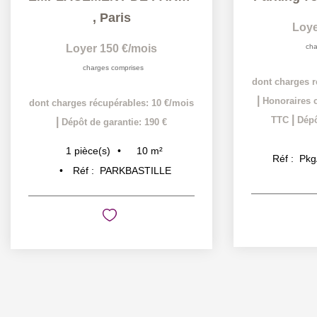
,
Paris
Loye
Loyer 150 €/mois
cha
charges comprises
dont charges r
|
Honoraires c
dont charges récupérables: 10 €/mois
|
TTC
Dépô
|
Dépôt de garantie: 190 €
10
m²
1
pièce(s)
Réf :
Pkg
Réf :
PARKBASTILLE