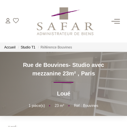
NOS CABINETS
Présentation
Accueil
Studio T1
Référence Bouvines
Safar
Cadot Beauplet – Safar
Rue de Bouvines- Studio avec
LRPI
mezzanine 23m²
,
Paris
Gescofim – Finorgest Paris
Gescofim - Finorgest Aulnay
Loué
Nous Rejoindre
1
pièce(s)
•
23
m²
•
Réf : Bouvines
NOS MÉTIERS