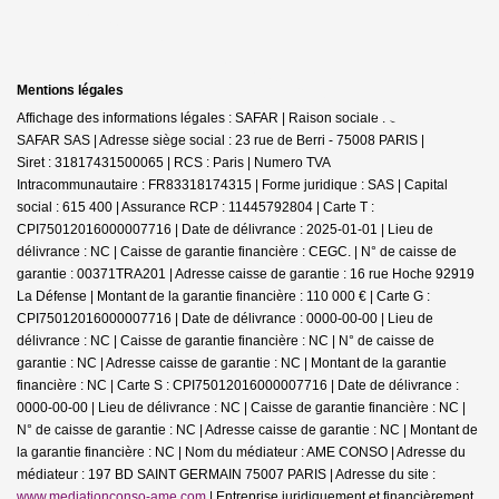
Mentions légales
Affichage des informations légales : SAFAR | Raison sociale : GERARD
SAFAR SAS | Adresse siège social : 23 rue de Berri - 75008 PARIS |
Siret : 31817431500065 | RCS : Paris | Numero TVA
Intracommunautaire : FR83318174315 | Forme juridique : SAS | Capital
social : 615 400 | Assurance RCP : 11445792804 |
Carte T :
CPI75012016000007716 | Date de délivrance : 2025-01-01 | Lieu de
délivrance : NC | Caisse de garantie financière : CEGC. | N° de caisse de
garantie : 00371TRA201 | Adresse caisse de garantie : 16 rue Hoche 92919
La Défense | Montant de la garantie financière : 110 000 € | Carte G :
CPI75012016000007716 | Date de délivrance : 0000-00-00 | Lieu de
délivrance : NC | Caisse de garantie financière : NC | N° de caisse de
garantie : NC | Adresse caisse de garantie : NC | Montant de la garantie
financière : NC | Carte S : CPI75012016000007716 | Date de délivrance :
0000-00-00 | Lieu de délivrance : NC | Caisse de garantie financière : NC |
N° de caisse de garantie : NC | Adresse caisse de garantie : NC | Montant de
la garantie financière : NC | Nom du médiateur : AME CONSO | Adresse du
médiateur : 197 BD SAINT GERMAIN 75007 PARIS | Adresse du site :
www.mediationconso-ame.com
|
Entreprise juridiquement et financièrement