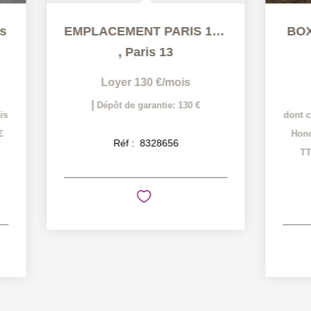
EMPLACEMENT PARIS 13 - 0 m2
BOX
,
Le 
,
Paris 13
Loye
Loyer 130 €/mois
cha
|
Dépôt de garantie: 130 €
dont charges r
Honoraires ch
Réf :
8328656
|
TTC
Dépôt
1
pièc