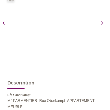
Loué
Nos Métiers
Nos Lettres Trimestrielles
À VENDRE
À LOUER
EVALUATION
ESPACE CLIENT
Description
Réf : Oberkampf
M° PARMENTIER- Rue Oberkampf- APPARTEMENT
MEUBLE