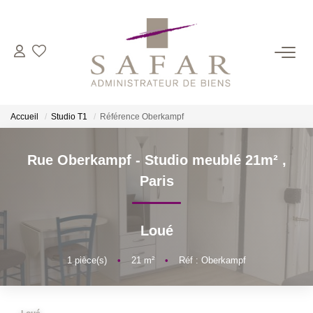
NOS CABINETS
Présentation
Accueil
Studio T1
Référence Oberkampf
Safar
Cadot Beauplet – Safar
Rue Oberkampf - Studio meublé 21m²
,
LRPI
Paris
Gescofim – Finorgest Paris
Gescofim - Finorgest Aulnay
Loué
Nous Rejoindre
1
pièce(s)
•
21
m²
•
Réf : Oberkampf
NOS MÉTIERS