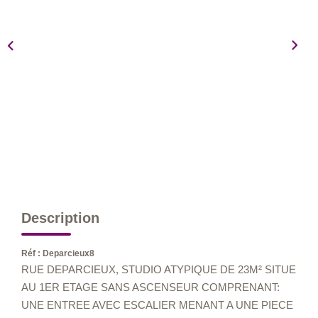
Nos Métiers
Nos Lettres Trimestrielles
À VENDRE
À LOUER
EVALUATION
ESPACE CLIENT
Description
Réf : Deparcieux8
RUE DEPARCIEUX, STUDIO ATYPIQUE DE 23M² SITUE
AU 1ER ETAGE SANS ASCENSEUR COMPRENANT:
UNE ENTREE AVEC ESCALIER MENANT A UNE PIECE