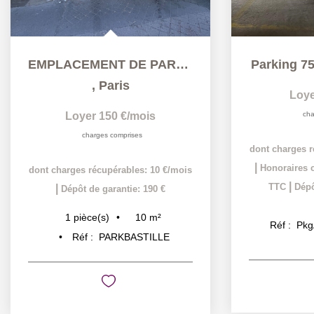
EMPLACEMENT DE PARKING
Parking 75
,
Paris
Loye
Loyer 150 €/mois
cha
charges comprises
dont charges r
|
Honoraires c
dont charges récupérables: 10 €/mois
|
TTC
Dépô
|
Dépôt de garantie: 190 €
10
m²
1
pièce(s)
Réf :
Pkg
Réf :
PARKBASTILLE