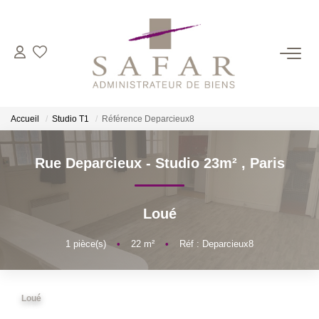
NOS CABINETS
Présentation
Accueil
Studio T1
Référence Deparcieux8
Safar
Cadot Beauplet – Safar
Rue Deparcieux - Studio 23m²
,
Paris
LRPI
Gescofim – Finorgest Paris
Loué
Gescofim - Finorgest Aulnay
1
pièce(s)
•
22
m²
•
Réf : Deparcieux8
Nous Rejoindre
NOS MÉTIERS
Loué