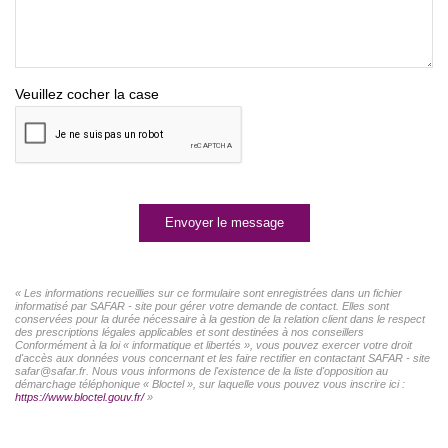
Veuillez cocher la case
Envoyer le message
« Les informations recueillies sur ce formulaire sont enregistrées dans un fichier
informatisé par SAFAR - site pour gérer votre demande de contact. Elles sont
conservées pour la durée nécessaire à la gestion de la relation client dans le respect
des prescriptions légales applicables et sont destinées à nos conseillers
Conformément à la loi « informatique et libertés », vous pouvez exercer votre droit
d'accès aux données vous concernant et les faire rectifier en contactant SAFAR - site
safar@safar.fr. Nous vous informons de l'existence de la liste d'opposition au
démarchage téléphonique « Bloctel », sur laquelle vous pouvez vous inscrire ici :
https://www.bloctel.gouv.fr/
»