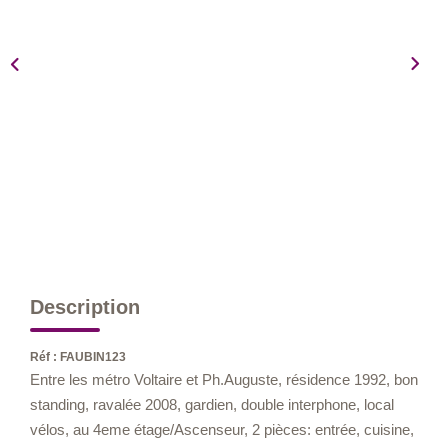
Nos Métiers
Nos Lettres Trimestrielles
À VENDRE
À LOUER
EVALUATION
ESPACE CLIENT
Description
Réf : FAUBIN123
Entre les métro Voltaire et Ph.Auguste, résidence 1992, bon
standing, ravalée 2008, gardien, double interphone, local
vélos, au 4eme étage/Ascenseur, 2 pièces: entrée, cuisine,