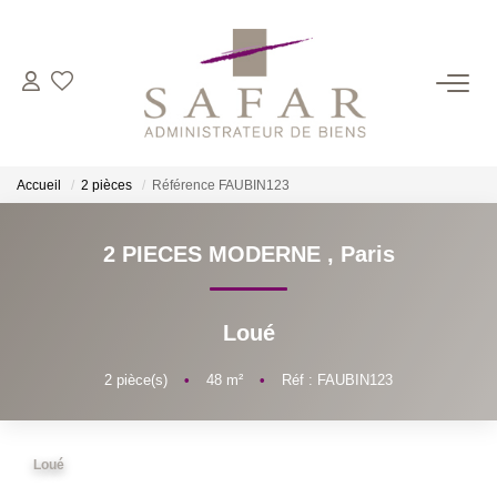
NOS CABINETS
Présentation
Accueil
2 pièces
Référence FAUBIN123
Safar
Cadot Beauplet – Safar
2 PIECES MODERNE
,
Paris
LRPI
Gescofim – Finorgest Paris
Loué
Gescofim - Finorgest Aulnay
2
pièce(s)
•
48
m²
•
Réf : FAUBIN123
Nous Rejoindre
NOS MÉTIERS
Loué