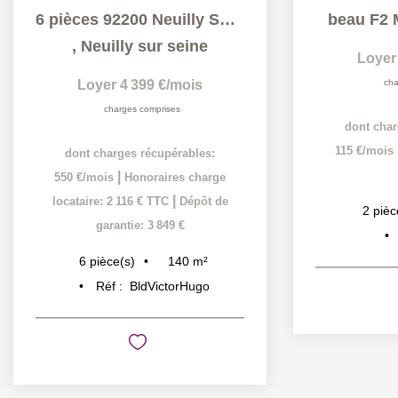
6 pièces 92200 Neuilly Sur Seine 139.87m²
beau F2
,
Neuilly sur seine
Loyer
Loyer 4 399 €/mois
cha
charges comprises
dont char
115 €/mois
dont charges récupérables:
|
550 €/mois
Honoraires charge
|
locataire: 2 116 € TTC
Dépôt de
2
pièc
garantie: 3 849 €
140
m²
6
pièce(s)
Réf :
BldVictorHugo