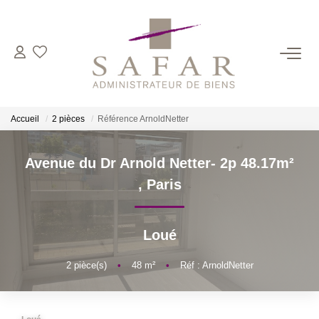
NOS CABINETS
Présentation
Accueil
2 pièces
Référence ArnoldNetter
Safar
Cadot Beauplet – Safar
Avenue du Dr Arnold Netter- 2p 48.17m²
LRPI
,
Paris
Gescofim – Finorgest Paris
Gescofim - Finorgest Aulnay
Loué
Nous Rejoindre
2
pièce(s)
•
48
m²
•
Réf : ArnoldNetter
NOS MÉTIERS