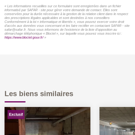
« Les informations recueillies sur ce formulaire sont enregistrées dans un fichier
informatisé par SAFAR - site pour gérer votre demande de contact. Elles sont
conservées pour la durée nécessaire à la gestion de la relation client dans le respect
des prescriptions légales applicables et sont destinées à nos conseillers
Conformément à la loi « informatique et libertés », vous pouvez exercer votre droit
d'accès aux données vous concernant et les faire rectifier en contactant SAFAR - site
safar@safar.fr. Nous vous informons de l'existence de la liste d'opposition au
démarchage téléphonique « Bloctel », sur laquelle vous pouvez vous inscrire ici :
https://www.bloctel.gouv.fr/
»
Les biens similaires
Exclusif