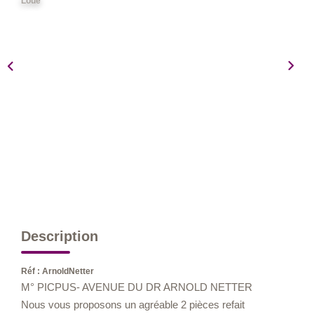
Loué
Nos Métiers
Nos Lettres Trimestrielles
À VENDRE
À LOUER
EVALUATION
ESPACE CLIENT
Description
Réf : ArnoldNetter
M° PICPUS- AVENUE DU DR ARNOLD NETTER
Nous vous proposons un agréable 2 pièces refait