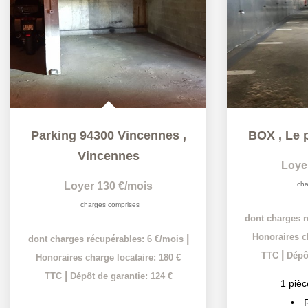
Parking 94300 Vincennes
,
BOX
,
Le 
Vincennes
Loye
Loyer 130 €/mois
cha
charges comprises
dont charges r
Honoraires ch
|
dont charges récupérables: 6 €/mois
|
TTC
Dépôt
Honoraires charge locataire: 180 €
|
TTC
Dépôt de garantie: 124 €
1
pièc