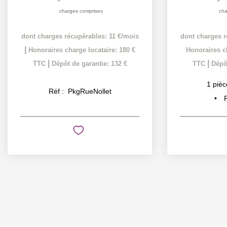
charges comprises
cha
dont charges récupérables: 11 €/mois
dont charges r
|
Honoraires charge locataire: 180 €
Honoraires ch
|
|
TTC
Dépôt de garantie: 132 €
TTC
Dépôt
1
pièc
Réf :
PkgRueNollet