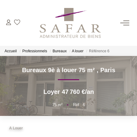
NOS CABINETS
Présentation
Accueil
Professionnels
Bureaux
A louer
Référence 6
Safar
Cadot Beauplet – Safar
Bureaux 9è à louer 75 m²
,
Paris
LRPI
Gescofim – Finorgest Paris
Loyer 47 760 €/an
Gescofim - Finorgest Aulnay
75
m²
•
Réf : 6
Nous Rejoindre
NOS MÉTIERS
A Louer