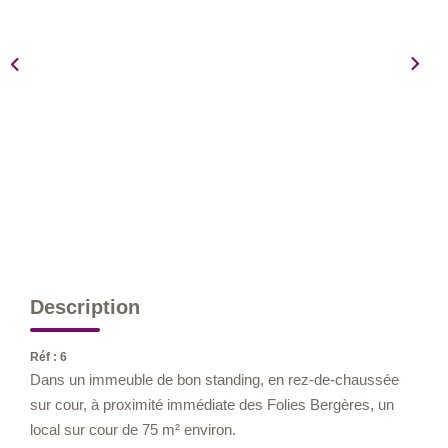
Nos Métiers
Nos Lettres Trimestrielles
À VENDRE
À LOUER
EVALUATION
ESPACE CLIENT
Description
Réf : 6
Dans un immeuble de bon standing, en rez-de-chaussée
sur cour, à proximité immédiate des Folies Bergères, un
local sur cour de 75 m² environ.