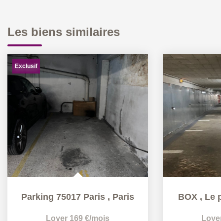
Les biens similaires
Exclusif
Parking 75017 Paris
,
Paris
BOX
,
Le 
Loyer 169 €/mois
Loye