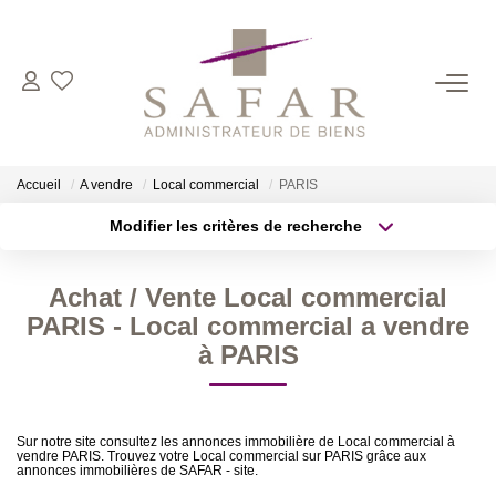
NOS CABINETS
Présentation
Accueil
A vendre
Local commercial
PARIS
Safar
Modifier les critères de recherche
Cadot Beauplet – Safar
Type de transaction
Localisation
Acheter
Localisation
LRPI
Achat / Vente Local commercial
Type de bien
Gescofim – Finorgest Paris
Sélectionnez...
Surface min
PARIS - Local commercial a vendre
Gescofim - Finorgest Aulnay
à PARIS
Plus de critères
Budget max
Nous Rejoindre
Créer une alerte
Sur notre site consultez les annonces immobilière de Local commercial à
vendre PARIS. Trouvez votre Local commercial sur PARIS grâce aux
NOS MÉTIERS
annonces immobilières de SAFAR - site.