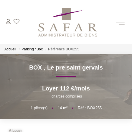
NOS CABINETS
Présentation
Accueil
Parking / Box
Référence BOX255
Safar
Cadot Beauplet – Safar
BOX
,
Le pre saint gervais
LRPI
Gescofim – Finorgest Paris
Loyer 112 €/mois
Gescofim - Finorgest Aulnay
charges comprises
Nous Rejoindre
1
pièce(s)
•
14
m²
•
Réf : BOX255
NOS MÉTIERS
A Louer