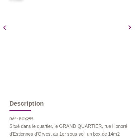
Nos Métiers
Nos Lettres Trimestrielles
À VENDRE
À LOUER
EVALUATION
ESPACE CLIENT
Description
Réf : BOX255
Situé dans le quartier, le GRAND QUARTIER, rue Honoré
d'Estiennes d'Orves, au 1er sous sol, un box de 14m2