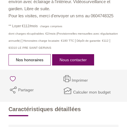
environ avec éclairage à l'intérieur. Vidéosurveillance et
gardien. Libre de suite.
Pour les visites, merci d'envoyer un sms au 0604748325
**
Loyer €112/mois
charges comprises
dont charges récupérables: €2/mois (Provisionnelles mensuelles avec régularisation
|
|
|
annuelle)
Honoraires charge locataire: €180 TTC
Dépôt de garantie: €112
93310 LE PRE SAINT GERVAIS
Nos honoraires
Nous contacter
Imprimer
Partager
Calculer mon budget
Caractéristiques détaillées