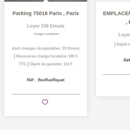
Parking 75018 Paris
,
Paris
,
Loyer 156 €/mois
charges comprises
Loye
|
Dépôt d
dont charges récupérables: 19 €/mois
|
Honoraires charge locataire: 180 €
Réf
|
TTC
Dépôt de garantie: 114 €
Réf :
BoxRueRiquet