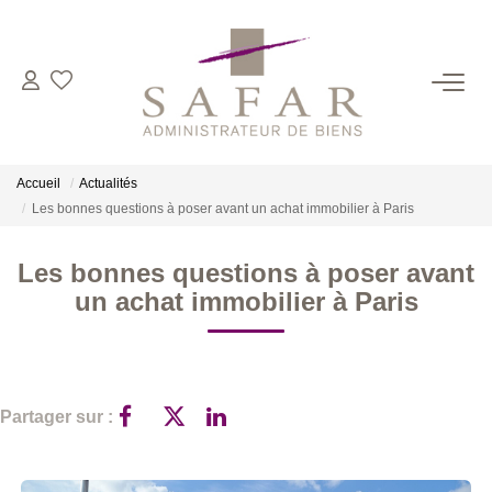
NOS CABINETS
Présentation
Accueil
Actualités
Safar
Les bonnes questions à poser avant un achat immobilier à Paris
Cadot Beauplet – Safar
Les bonnes questions à poser avant
LRPI
un achat immobilier à Paris
Gescofim – Finorgest Paris
Gescofim - Finorgest Aulnay
Nous Rejoindre
Partager sur :
NOS MÉTIERS