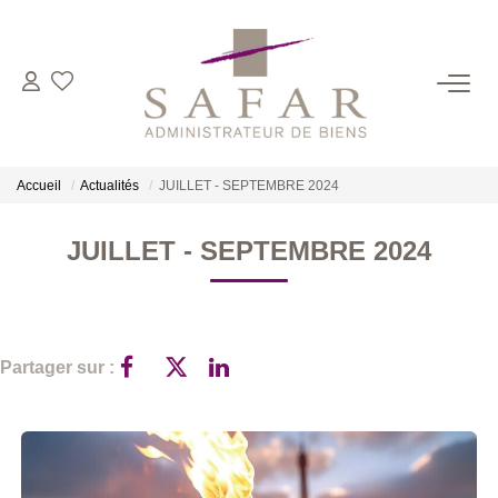
NOS CABINETS
Présentation
Accueil
Actualités
JUILLET - SEPTEMBRE 2024
Safar
Cadot Beauplet – Safar
JUILLET - SEPTEMBRE 2024
LRPI
Gescofim – Finorgest Paris
Gescofim - Finorgest Aulnay
Partager sur :
Nous Rejoindre
NOS MÉTIERS