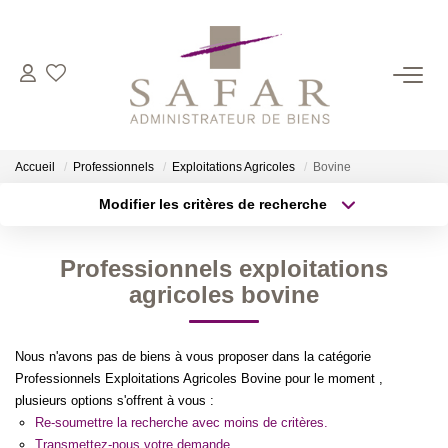
NOS CABINETS
Présentation
Accueil
Professionnels
Exploitations Agricoles
Bovine
Safar
Modifier les critères de recherche
Cadot Beauplet – Safar
Type de transaction
Localisation
Acheter
Localisation
LRPI
Professionnels exploitations
Type de bien
Gescofim – Finorgest Paris
Sélectionnez...
Surface min
agricoles bovine
Gescofim - Finorgest Aulnay
Plus de critères
Budget max
Nous Rejoindre
Nous n'avons pas de biens à vous proposer dans la catégorie
Professionnels Exploitations Agricoles Bovine pour le moment ,
Créer une alerte
plusieurs options s'offrent à vous :
NOS MÉTIERS
Re-soumettre la recherche avec moins de critères.
Transmettez-nous votre demande