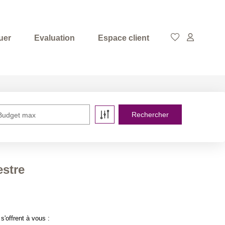
uer
Evaluation
Espace client
Budget max
estre
'offrent à vous :