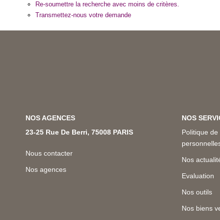
Re-soumettre la recherche avec moins de critères.
Transmettez-nous votre demande
NOS AGENCES
NOS SERVI
23-25 Rue De Berri, 75008 PARIS
Politique de
personnell
Nous contacter
Nos actualit
Nos agences
Evaluation
Nos outils
Nos biens v