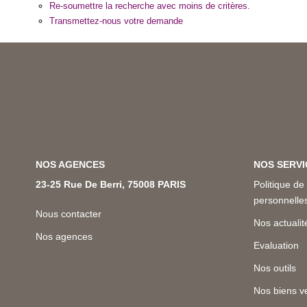
Re-soumettre la recherche avec moins de critères.
Transmettez-nous votre demande
NOS AGENCES
NOS SERVI
23-25 Rue De Berri, 75008 PARIS
Politique de
personnell
Nous contacter
Nos actualit
Nos agences
Evaluation
Nos outils
Nos biens v