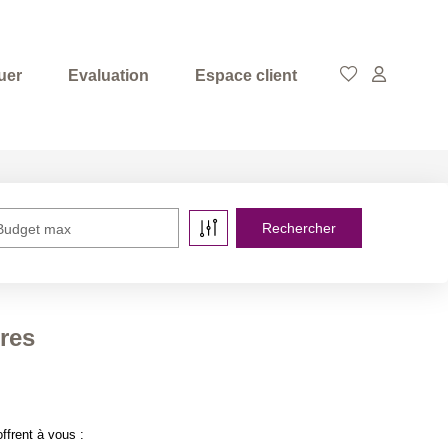
uer
Evaluation
Espace client
Budget max
tres
ffrent à vous :