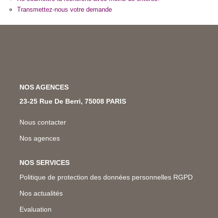
Nos Métiers
Transmettez-nous votre demande
Nos Lettres Trimestrielles
À VENDRE
NOS AGENCES
À LOUER
23-25 Rue De Berri, 75008 PARIS
EVALUATION
Nous contacter
Nos agences
ESPACE CLIENT
NOS SERVICES
Politique de protection des données personnelles RGPD
Nos actualités
Evaluation