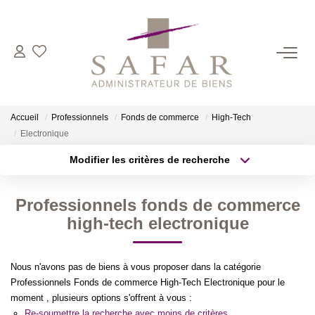
NOS CABINETS
Présentation
Accueil
Professionnels
Fonds de commerce
High-Tech
Safar
Electronique
Cadot Beauplet – Safar
Modifier les critères de recherche
Type de transaction
Localisation
LRPI
Acheter
Localisation
Gescofim – Finorgest Paris
Professionnels fonds de commerce
Type de bien
Sélectionnez...
Surface min
high-tech electronique
Gescofim - Finorgest Aulnay
Nous Rejoindre
Plus de critères
Budget max
Nous n'avons pas de biens à vous proposer dans la catégorie
Professionnels Fonds de commerce High-Tech Electronique pour le
Créer une alerte
NOS MÉTIERS
moment , plusieurs options s'offrent à vous :
Re-soumettre la recherche avec moins de critères.