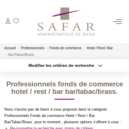
NOS CABINETS
Présentation
Accueil
Professionnels
Fonds de commerce
Hotel / Rest / Bar
Safar
Bar/Tabac/Brass.
Cadot Beauplet – Safar
Modifier les critères de recherche
Type de transaction
Localisation
LRPI
Acheter
Localisation
Gescofim – Finorgest Paris
Professionnels fonds de commerce
Type de bien
Sélectionnez...
Surface min
hotel / rest / bar bar/tabac/brass.
Gescofim - Finorgest Aulnay
Nous Rejoindre
Plus de critères
Budget max
Nous n'avons pas de biens à vous proposer dans la catégorie
Professionnels Fonds de commerce Hotel / Rest / Bar
Créer une alerte
NOS MÉTIERS
Bar/Tabac/Brass. pour le moment , plusieurs options s'offrent à vous :
Re-soumettre la recherche avec moins de critères.