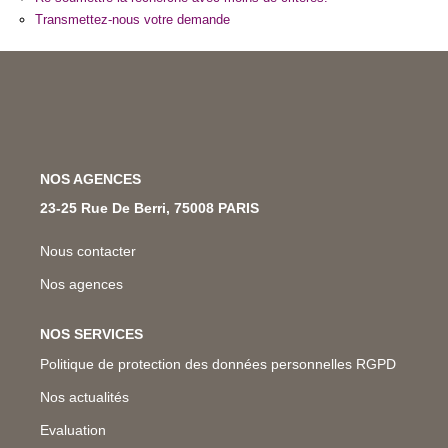
Nos Métiers
Transmettez-nous votre demande
Nos Lettres Trimestrielles
À VENDRE
NOS AGENCES
À LOUER
23-25 Rue De Berri, 75008 PARIS
EVALUATION
Nous contacter
Nos agences
ESPACE CLIENT
NOS SERVICES
Politique de protection des données personnelles RGPD
Nos actualités
Evaluation