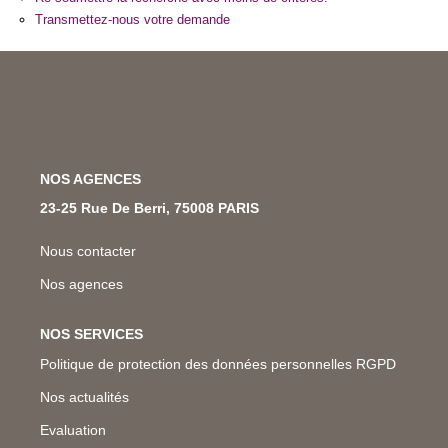
Nos Métiers
Transmettez-nous votre demande
Nos Lettres Trimestrielles
À VENDRE
NOS AGENCES
À LOUER
23-25 Rue De Berri, 75008 PARIS
EVALUATION
Nous contacter
Nos agences
ESPACE CLIENT
NOS SERVICES
Politique de protection des données personnelles RGPD
Nos actualités
Evaluation