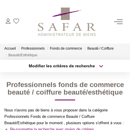
NOS CABINETS
Présentation
Accueil
Professionnels
Fonds de commerce
Beauté / Coiffure
Safar
Beauté/Esthétique
Cadot Beauplet – Safar
Modifier les critères de recherche
Type de transaction
Localisation
LRPI
Acheter
Localisation
Gescofim – Finorgest Paris
Professionnels fonds de commerce
Type de bien
Sélectionnez...
Surface min
beauté / coiffure beauté/esthétique
Gescofim - Finorgest Aulnay
Nous Rejoindre
Plus de critères
Budget max
Nous n'avons pas de biens à vous proposer dans la catégorie
Professionnels Fonds de commerce Beauté / Coiffure
Créer une alerte
NOS MÉTIERS
Beauté/Esthétique pour le moment , plusieurs options s'offrent à vous :
Re-soumettre la recherche avec moins de critères.