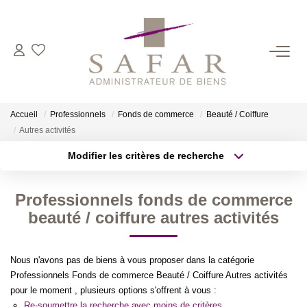
NOS CABINETS
Présentation
Accueil
Professionnels
Fonds de commerce
Beauté / Coiffure
Safar
Autres activités
Cadot Beauplet – Safar
Modifier les critères de recherche
Type de transaction
Localisation
LRPI
Acheter
Localisation
Gescofim – Finorgest Paris
Professionnels fonds de commerce
Type de bien
Sélectionnez...
Surface min
beauté / coiffure autres activités
Gescofim - Finorgest Aulnay
Nous Rejoindre
Plus de critères
Budget max
Nous n'avons pas de biens à vous proposer dans la catégorie
Professionnels Fonds de commerce Beauté / Coiffure Autres activités
Créer une alerte
NOS MÉTIERS
pour le moment , plusieurs options s'offrent à vous :
Re-soumettre la recherche avec moins de critères.