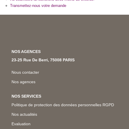
Nos Métiers
Transmettez-nous votre demande
Nos Lettres Trimestrielles
À VENDRE
NOS AGENCES
À LOUER
23-25 Rue De Berri, 75008 PARIS
EVALUATION
Nous contacter
Nos agences
ESPACE CLIENT
NOS SERVICES
Politique de protection des données personnelles RGPD
Nos actualités
Evaluation