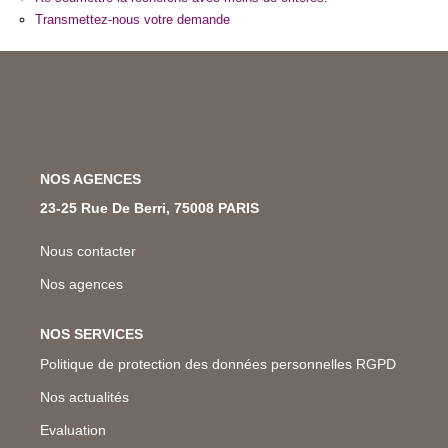
Nos Métiers
Transmettez-nous votre demande
Nos Lettres Trimestrielles
À VENDRE
NOS AGENCES
À LOUER
23-25 Rue De Berri, 75008 PARIS
EVALUATION
Nous contacter
Nos agences
ESPACE CLIENT
NOS SERVICES
Politique de protection des données personnelles RGPD
Nos actualités
Evaluation