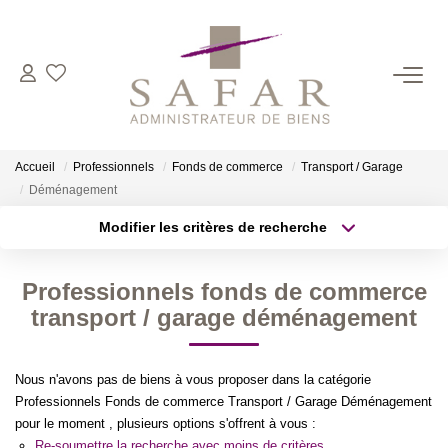
NOS CABINETS
Présentation
Accueil
Professionnels
Fonds de commerce
Transport / Garage
Safar
Déménagement
Cadot Beauplet – Safar
Modifier les critères de recherche
Type de transaction
Localisation
LRPI
Acheter
Localisation
Gescofim – Finorgest Paris
Professionnels fonds de commerce
Type de bien
Sélectionnez...
Surface min
transport / garage déménagement
Gescofim - Finorgest Aulnay
Nous Rejoindre
Plus de critères
Budget max
Nous n'avons pas de biens à vous proposer dans la catégorie
Professionnels Fonds de commerce Transport / Garage Déménagement
Créer une alerte
NOS MÉTIERS
pour le moment , plusieurs options s'offrent à vous :
Re-soumettre la recherche avec moins de critères.