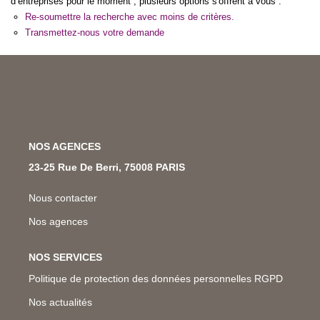
d’entreprises pour le moment , plusieurs options s'offrent à vous :
Nos Métiers
Re-soumettre la recherche avec moins de critères.
Transmettez-nous votre demande
Nos Lettres Trimestrielles
À VENDRE
À LOUER
NOS AGENCES
23-25 Rue De Berri, 75008 PARIS
EVALUATION
Nous contacter
ESPACE CLIENT
Nos agences
NOS SERVICES
Politique de protection des données personnelles RGPD
Nos actualités