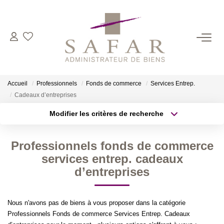
NOS CABINETS
Présentation
Accueil
Professionnels
Fonds de commerce
Services Entrep.
Safar
Cadeaux d’entreprises
Cadot Beauplet – Safar
Modifier les critères de recherche
Type de transaction
Localisation
LRPI
Acheter
Localisation
Gescofim – Finorgest Paris
Professionnels fonds de commerce
Type de bien
Sélectionnez...
Surface min
services entrep. cadeaux
Gescofim - Finorgest Aulnay
d’entreprises
Nous Rejoindre
Plus de critères
Budget max
Nous n'avons pas de biens à vous proposer dans la catégorie
Créer une alerte
NOS MÉTIERS
Professionnels Fonds de commerce Services Entrep. Cadeaux