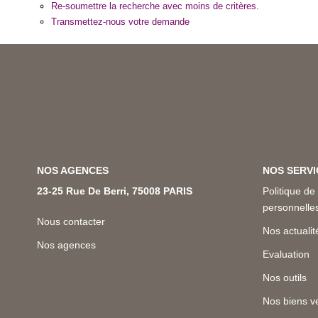
Re-soumettre la recherche avec moins de critères.
Transmettez-nous votre demande
NOS AGENCES
NOS SERVI
23-25 Rue De Berri, 75008 PARIS
Politique de
personnell
Nous contacter
Nos actualit
Nos agences
Evaluation
Nos outils
Nos biens v