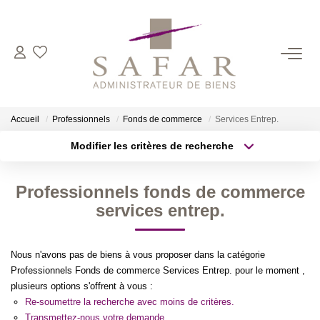
NOS CABINETS
Présentation
Accueil
Professionnels
Fonds de commerce
Services Entrep.
Safar
Modifier les critères de recherche
Cadot Beauplet – Safar
Localisation
Type de transaction
LRPI
Surface min
Professionnels fonds de commerce
Type de bien
Gescofim – Finorgest Paris
services entrep.
Plus de critères
Budget max
Gescofim - Finorgest Aulnay
Nous Rejoindre
Créer une alerte
Nous n'avons pas de biens à vous proposer dans la catégorie
Professionnels Fonds de commerce Services Entrep. pour le moment ,
plusieurs options s'offrent à vous :
NOS MÉTIERS
Re-soumettre la recherche avec moins de critères.
Transmettez-nous votre demande