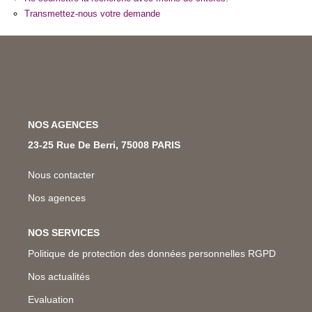
Nos Métiers
Transmettez-nous votre demande
Nos Lettres Trimestrielles
À VENDRE
NOS AGENCES
À LOUER
23-25 Rue De Berri, 75008 PARIS
EVALUATION
Nous contacter
Nos agences
ESPACE CLIENT
NOS SERVICES
Politique de protection des données personnelles RGPD
Nos actualités
Evaluation