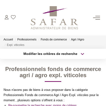
NOS CABINETS
Présentation
Accueil
Professionnels
Fonds de commerce
Agri / Agro
Safar
Expl. viticoles
Cadot Beauplet – Safar
Modifier les critères de recherche
Type de transaction
Localisation
LRPI
Acheter
Localisation
Gescofim – Finorgest Paris
Professionnels fonds de commerce
Type de bien
Sélectionnez...
Surface min
agri / agro expl. viticoles
Gescofim - Finorgest Aulnay
Nous Rejoindre
Plus de critères
Budget max
Nous n'avons pas de biens à vous proposer dans la catégorie
Professionnels Fonds de commerce Agri / Agro Expl. viticoles pour le
Créer une alerte
NOS MÉTIERS
moment , plusieurs options s'offrent à vous :
Re-soumettre la recherche avec moins de critères.