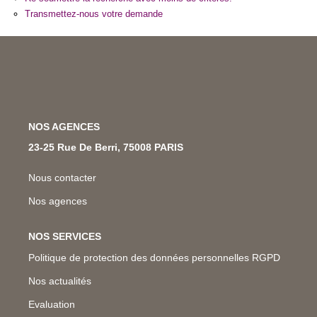
Nos Métiers
Transmettez-nous votre demande
Nos Lettres Trimestrielles
À VENDRE
NOS AGENCES
À LOUER
23-25 Rue De Berri, 75008 PARIS
EVALUATION
Nous contacter
Nos agences
ESPACE CLIENT
NOS SERVICES
Politique de protection des données personnelles RGPD
Nos actualités
Evaluation