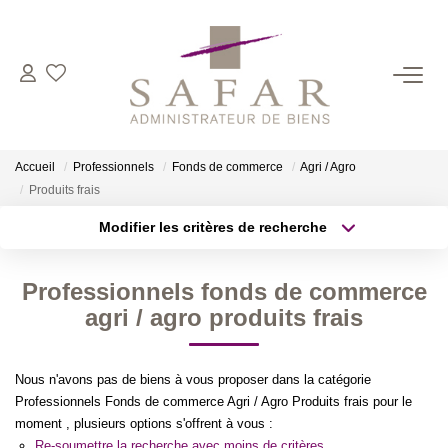
NOS CABINETS
Présentation
Accueil
Professionnels
Fonds de commerce
Agri / Agro
Safar
Produits frais
Cadot Beauplet – Safar
Modifier les critères de recherche
Type de transaction
Localisation
LRPI
Acheter
Localisation
Gescofim – Finorgest Paris
Professionnels fonds de commerce
Type de bien
Sélectionnez...
Surface min
agri / agro produits frais
Gescofim - Finorgest Aulnay
Nous Rejoindre
Plus de critères
Budget max
Nous n'avons pas de biens à vous proposer dans la catégorie
Professionnels Fonds de commerce Agri / Agro Produits frais pour le
Créer une alerte
NOS MÉTIERS
moment , plusieurs options s'offrent à vous :
Re-soumettre la recherche avec moins de critères.