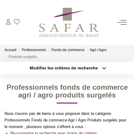
NOS CABINETS
Présentation
Accueil
Professionnels
Fonds de commerce
Agri / Agro
Safar
Produits surgelés
Cadot Beauplet – Safar
Modifier les critères de recherche
LRPI
Localisation
Type de transaction
Surface min
Gescofim – Finorgest Paris
Professionnels fonds de commerce
Type de bien
Gescofim - Finorgest Aulnay
agri / agro produits surgelés
Plus de critères
Budget max
Nous Rejoindre
Créer une alerte
Nous n'avons pas de biens à vous proposer dans la catégorie
Professionnels Fonds de commerce Agri / Agro Produits surgelés pour
NOS MÉTIERS
le moment , plusieurs options s'offrent à vous :
Re-soumettre la recherche avec moins de critères.