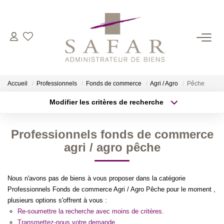
NOS CABINETS
Présentation
Accueil
Professionnels
Fonds de commerce
Agri / Agro
Pêche
Safar
Modifier les critères de recherche
Cadot Beauplet – Safar
Type de transaction
Localisation
Acheter
Localisation
LRPI
Professionnels fonds de commerce
Type de bien
Gescofim – Finorgest Paris
Sélectionnez...
Surface min
agri / agro pêche
Gescofim - Finorgest Aulnay
Plus de critères
Budget max
Nous Rejoindre
Nous n'avons pas de biens à vous proposer dans la catégorie
Professionnels Fonds de commerce Agri / Agro Pêche pour le moment ,
Créer une alerte
plusieurs options s'offrent à vous :
NOS MÉTIERS
Re-soumettre la recherche avec moins de critères.
Transmettez-nous votre demande