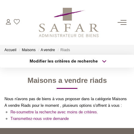
NOS CABINETS
Présentation
Accueil
Maisons
A vendre
Riads
Safar
Modifier les critères de recherche
Cadot Beauplet – Safar
Localisation
Type de transaction
LRPI
Surface min
Maisons a vendre riads
Type de bien
Gescofim – Finorgest Paris
Plus de critères
Budget max
Gescofim - Finorgest Aulnay
Nous n'avons pas de biens à vous proposer dans la catégorie Maisons
Nous Rejoindre
Créer une alerte
A vendre Riads pour le moment , plusieurs options s'offrent à vous :
Re-soumettre la recherche avec moins de critères.
Transmettez-nous votre demande
NOS MÉTIERS