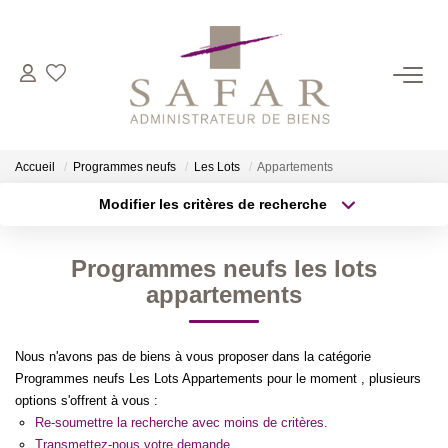
NOS CABINETS
Présentation
Accueil
Programmes neufs
Les Lots
Appartements
Safar
Modifier les critères de recherche
Cadot Beauplet – Safar
Type de transaction
Localisation
Acheter
Localisation
LRPI
Programmes neufs les lots
Type de bien
Gescofim – Finorgest Paris
Sélectionnez...
Surface min
appartements
Gescofim - Finorgest Aulnay
Plus de critères
Budget max
Nous Rejoindre
Nous n'avons pas de biens à vous proposer dans la catégorie
Programmes neufs Les Lots Appartements pour le moment , plusieurs
Créer une alerte
options s'offrent à vous :
NOS MÉTIERS
Re-soumettre la recherche avec moins de critères.
Transmettez-nous votre demande