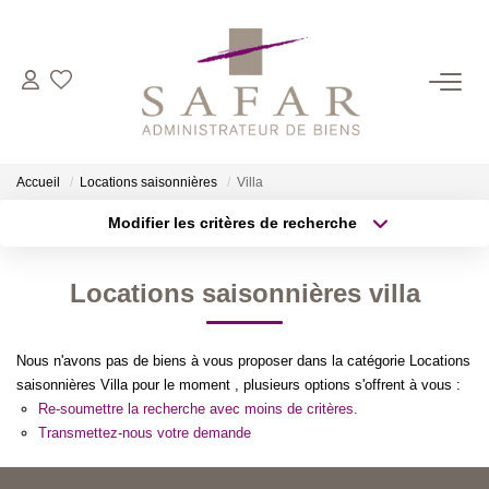
NOS CABINETS
Présentation
Accueil
Locations saisonnières
Villa
Safar
Modifier les critères de recherche
Cadot Beauplet – Safar
Type de transaction
Localisation
Acheter
Localisation
LRPI
Locations saisonnières villa
Type de bien
Gescofim – Finorgest Paris
Sélectionnez...
Surface min
Gescofim - Finorgest Aulnay
Nous n'avons pas de biens à vous proposer dans la catégorie Locations
Plus de critères
Budget max
Nous Rejoindre
saisonnières Villa pour le moment , plusieurs options s'offrent à vous :
Re-soumettre la recherche avec moins de critères.
Créer une alerte
Transmettez-nous votre demande
NOS MÉTIERS