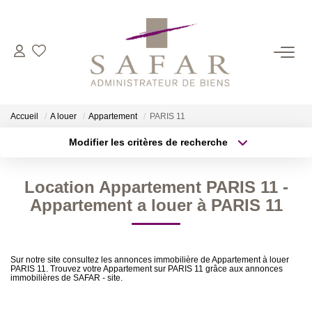
NOS CABINETS
Présentation
Accueil
A louer
Appartement
PARIS 11
Safar
Modifier les critères de recherche
Cadot Beauplet – Safar
Type de transaction
Localisation
Acheter
Localisation
LRPI
Location Appartement PARIS 11 -
Type de bien
Gescofim – Finorgest Paris
Sélectionnez...
Surface min
Appartement a louer à PARIS 11
Gescofim - Finorgest Aulnay
Plus de critères
Budget max
Nous Rejoindre
Sur notre site consultez les annonces immobilière de Appartement à louer
PARIS 11. Trouvez votre Appartement sur PARIS 11 grâce aux annonces
Créer une alerte
immobilières de SAFAR - site.
NOS MÉTIERS