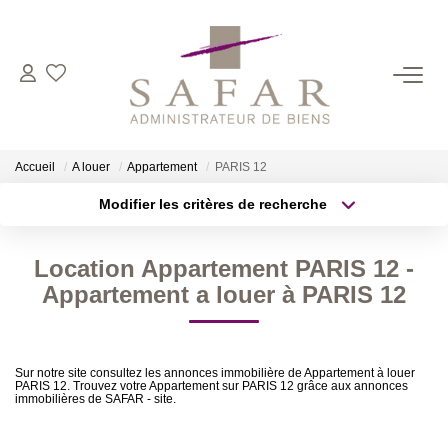
NOS CABINETS
Présentation
Accueil
A louer
Appartement
PARIS 12
Safar
Modifier les critères de recherche
Cadot Beauplet – Safar
Type de transaction
Localisation
Acheter
Localisation
LRPI
Location Appartement PARIS 12 -
Type de bien
Gescofim – Finorgest Paris
Sélectionnez...
Surface min
Appartement a louer à PARIS 12
Gescofim - Finorgest Aulnay
Plus de critères
Budget max
Nous Rejoindre
Sur notre site consultez les annonces immobilière de Appartement à louer
PARIS 12. Trouvez votre Appartement sur PARIS 12 grâce aux annonces
Créer une alerte
immobilières de SAFAR - site.
NOS MÉTIERS