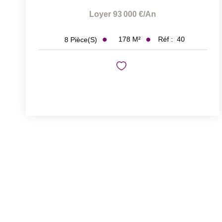
Loyer 93 000 €/an
178
M²
Réf :
40
8
Pièce(s)