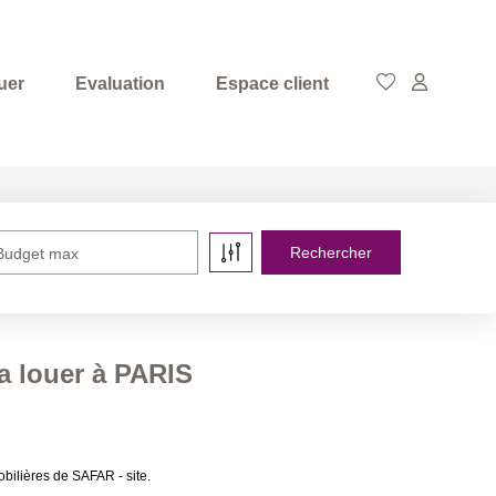
uer
Evaluation
Espace client
Budget max
a louer à PARIS
bilières de SAFAR - site.