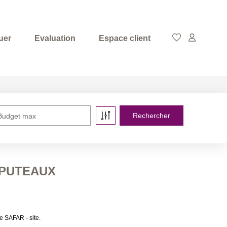
uer
Evaluation
Espace client
Budget max
à PUTEAUX
 SAFAR - site.