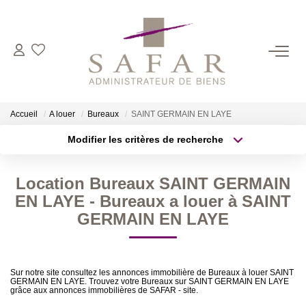
NOS CABINETS
Présentation
Accueil
A louer
Bureaux
SAINT GERMAIN EN LAYE
Safar
Modifier les critères de recherche
Cadot Beauplet – Safar
Type de transaction
Localisation
Acheter
Localisation
LRPI
Location Bureaux SAINT GERMAIN
Type de bien
Gescofim – Finorgest Paris
Sélectionnez...
Surface min
EN LAYE - Bureaux a louer à SAINT
Gescofim - Finorgest Aulnay
GERMAIN EN LAYE
Plus de critères
Budget max
Nous Rejoindre
Créer une alerte
Sur notre site consultez les annonces immobilière de Bureaux à louer SAINT
GERMAIN EN LAYE. Trouvez votre Bureaux sur SAINT GERMAIN EN LAYE
NOS MÉTIERS
grâce aux annonces immobilières de SAFAR - site.