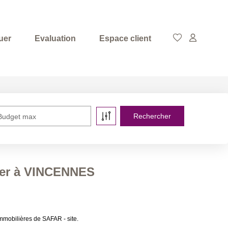
uer
Evaluation
Espace client
Budget max
uer à VINCENNES
mobilières de SAFAR - site.