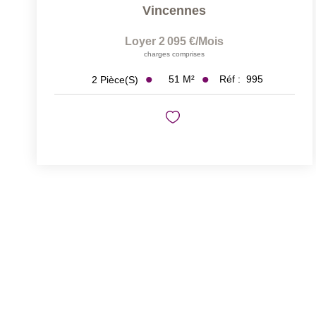
Vincennes
Loyer 2 095 €/mois
charges comprises
51
M²
Réf :
995
2
Pièce(s)