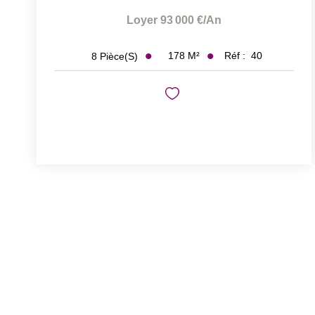
Loyer 93 000 €/an
178
M²
Réf :
40
8
Pièce(s)