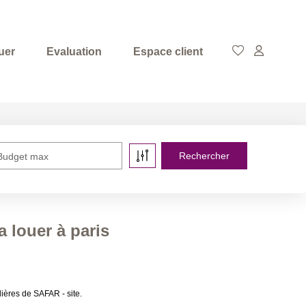
uer
Evaluation
Espace client
Budget max
 louer à paris
ières de SAFAR - site.